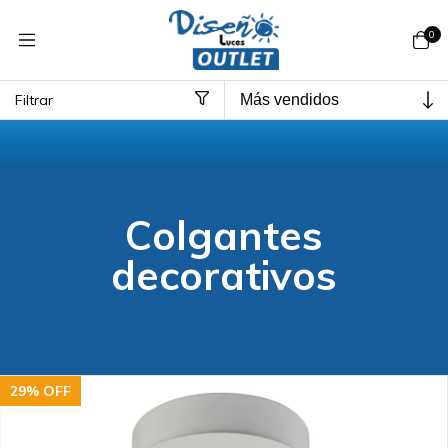
0
Filtrar
Inicio
>
Colgantes decorativos
Colgantes
decorativos
29
%
OFF