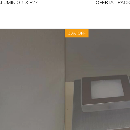
LUMINIO 1 X E27
OFERTA!!! PACK
33
%
OFF