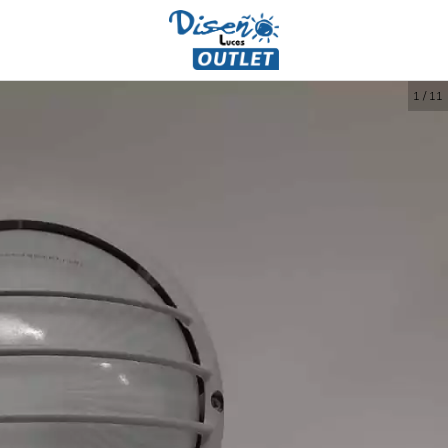
1
/
11