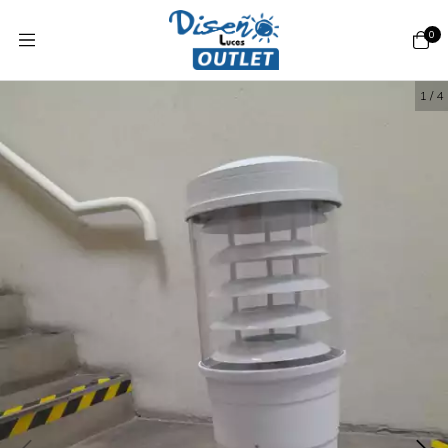
0
1
/
4