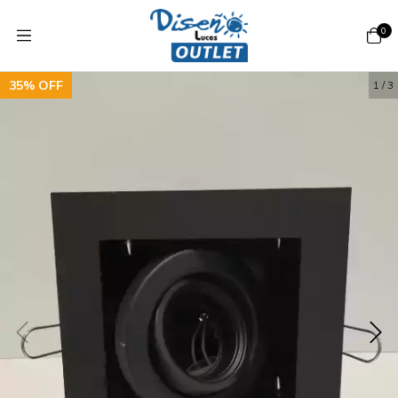
0
35
%
OFF
1
/
3